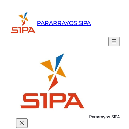
Skip
to
content
PARARRAYOS SIPA
Pararrayos SIPA